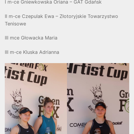
I m-ce Gniewkowska Oriana – GAT Gdańsk
II m-ce Czepulak Ewa – Złotoryjskie Towarzystwo
Tenisowe
III mce Głowacka Maria
III m-ce Kluska Adrianna