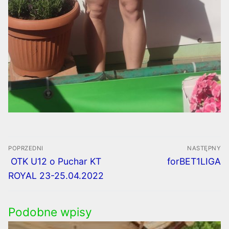
Nawigacja
POPRZEDNI
NASTĘPNY
wpisu
Poprzedni
Następny
OTK U12 o Puchar KT
forBET1LIGA
wpis:
wpis:
ROYAL 23-25.04.2022
Podobne wpisy