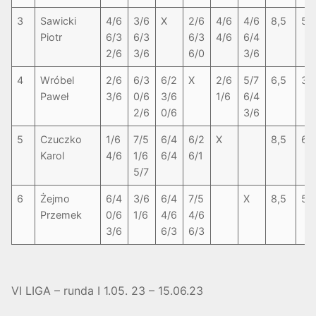
3
Sawicki
4/6
3/6
X
2/6
4/6
4/6
8,5
5-
Piotr
6/3
6/3
6/3
4/6
6/4
2/6
3/6
6/0
3/6
4
Wróbel
2/6
6/3
6/2
X
2/6
5/7
6,5
3-
Paweł
3/6
0/6
3/6
1/6
6/4
2/6
0/6
3/6
5
Czuczko
1/6
7/5
6/4
6/2
X
8,5
6-
Karol
4/6
1/6
6/4
6/1
5/7
6
Żejmo
6/4
3/6
6/4
7/5
X
8,5
5-
Przemek
0/6
1/6
4/6
4/6
3/6
6/3
6/3
VI LIGA – runda I 1.05. 23 – 15.06.23