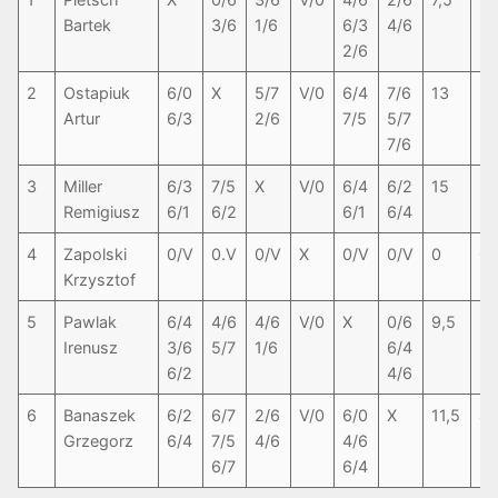
Bartek
3/6
1/6
6/3
4/6
2/6
2
Ostapiuk
6/0
X
5/7
V/0
6/4
7/6
13
6-
Artur
6/3
2/6
7/5
5/7
7/6
3
Miller
6/3
7/5
X
V/0
6/4
6/2
15
8-
Remigiusz
6/1
6/2
6/1
6/4
4
Zapolski
0/V
0.V
0/V
X
0/V
0/V
0
0
Krzysztof
5
Pawlak
6/4
4/6
4/6
V/0
X
0/6
9,5
3-
Irenusz
3/6
5/7
1/6
6/4
6/2
4/6
6
Banaszek
6/2
6/7
2/6
V/0
6/0
X
11,5
4-
Grzegorz
6/4
7/5
4/6
4/6
6/7
6/4