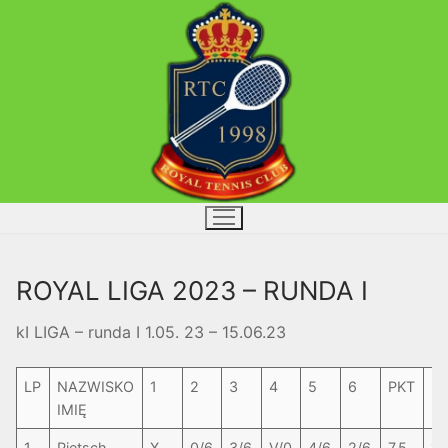
Przejdź
do
treści
ROYAL LIGA 2023 – RUNDA I
kI LIGA – runda I 1.05. 23 – 15.06.23
LP
NAZWISKO
1
2
3
4
5
6
PKT
S
IMIĘ
1
Pietsch
X
0/6
3/6
V/0
4/6
2/6
7,5
1-