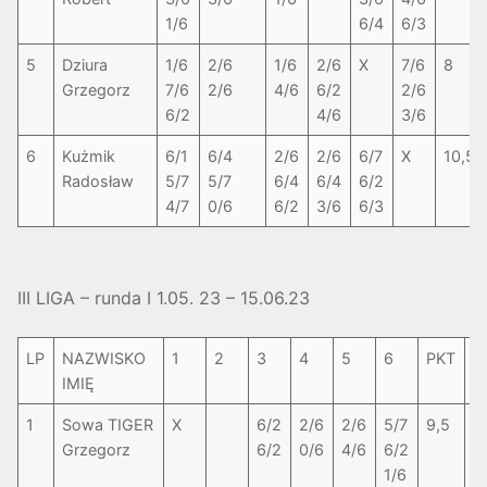
1/6
6/4
6/3
5
Dziura
1/6
2/6
1/6
2/6
X
7/6
8
Grzegorz
7/6
2/6
4/6
6/2
2/6
6/2
4/6
3/6
6
Kużmik
6/1
6/4
2/6
2/6
6/7
X
10,5
Radosław
5/7
5/7
6/4
6/4
6/2
4/7
0/6
6/2
3/6
6/3
III LIGA – runda I 1.05. 23 – 15.06.23
LP
NAZWISKO
1
2
3
4
5
6
PKT
S
IMIĘ
1
Sowa TIGER
X
6/2
2/6
2/6
5/7
9,5
3
Grzegorz
6/2
0/6
4/6
6/2
1/6