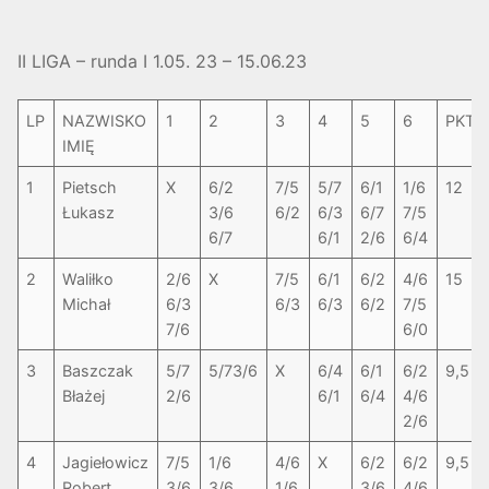
II LIGA – runda I 1.05. 23 – 15.06.23
LP
NAZWISKO
1
2
3
4
5
6
PKT
IMIĘ
1
Pietsch
X
6/2
7/5
5/7
6/1
1/6
12
Łukasz
3/6
6/2
6/3
6/7
7/5
6/7
6/1
2/6
6/4
2
Waliłko
2/6
X
7/5
6/1
6/2
4/6
15
Michał
6/3
6/3
6/3
6/2
7/5
7/6
6/0
3
Baszczak
5/7
5/73/6
X
6/4
6/1
6/2
9,5
Błażej
2/6
6/1
6/4
4/6
2/6
4
Jagiełowicz
7/5
1/6
4/6
X
6/2
6/2
9,5
Robert
3/6
3/6
1/6
3/6
4/6