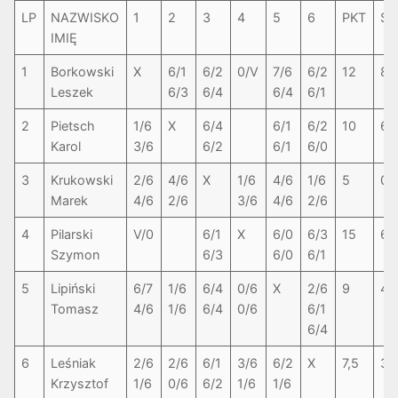
LP
NAZWISKO
1
2
3
4
5
6
PKT
SE
IMIĘ
1
Borkowski
X
6/1
6/2
0/V
7/6
6/2
12
8-
Leszek
6/3
6/4
6/4
6/1
2
Pietsch
1/6
X
6/4
6/1
6/2
10
6-
Karol
3/6
6/2
6/1
6/0
3
Krukowski
2/6
4/6
X
1/6
4/6
1/6
5
0-
Marek
4/6
2/6
3/6
4/6
2/6
4
Pilarski
V/0
6/1
X
6/0
6/3
15
6-
Szymon
6/3
6/0
6/1
5
Lipiński
6/7
1/6
6/4
0/6
X
2/6
9
4-
Tomasz
4/6
1/6
6/4
0/6
6/1
6/4
6
Leśniak
2/6
2/6
6/1
3/6
6/2
X
7,5
3-
Krzysztof
1/6
0/6
6/2
1/6
1/6