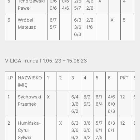
5
Tchórzewski
0/6
0/6
2/6
4/6
X
4
0
Paweł
0/6
4/6
5/7
2/6
6
Wróbel
6/7
6/3
2/6
X
5
2
Mateusz
5/7
3/6
1/6
6/3
V LIGA -runda I 1.05. 23 – 15.06.23
LP
NAZWISKO
1
2
3
4
5
6
PKT
SE
IMIĘ
1
Sychowski
X
6/4
6/2
6/1
4/6
12
8-
Przemek
3/6
6/3
6/4
6/0
6/2
6/3
2
Humińska-
X
6/3
3/6
5/7
6/3
12
8-
Cyrul
3/6
6/0
6/1
6/1
Sylwia
6/3
6/2
7/5