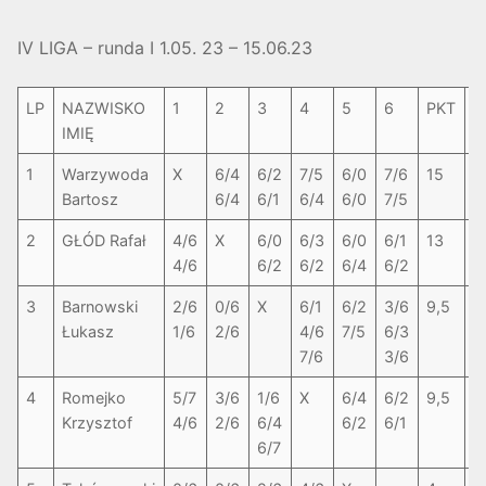
IV LIGA – runda I 1.05. 23 – 15.06.23
LP
NAZWISKO
1
2
3
4
5
6
PKT
S
IMIĘ
1
Warzywoda
X
6/4
6/2
7/5
6/0
7/6
15
1
Bartosz
6/4
6/1
6/4
6/0
7/5
2
GŁÓD Rafał
4/6
X
6/0
6/3
6/0
6/1
13
8
4/6
6/2
6/2
6/4
6/2
3
Barnowski
2/6
0/6
X
6/1
6/2
3/6
9,5
5
Łukasz
1/6
2/6
4/6
7/5
6/3
7/6
3/6
4
Romejko
5/7
3/6
1/6
X
6/4
6/2
9,5
5
Krzysztof
4/6
2/6
6/4
6/2
6/1
6/7