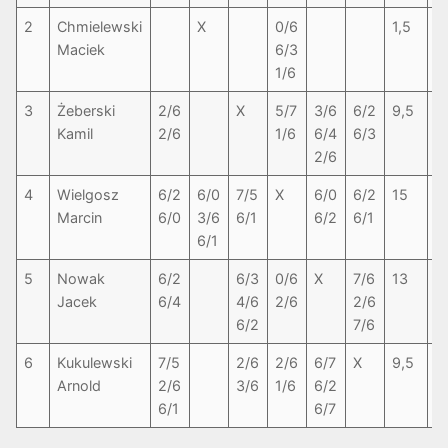
2
Chmielewski
X
0/6
1,5
1
Maciek
6/3
1/6
3
Żeberski
2/6
X
5/7
3/6
6/2
9,5
3
Kamil
2/6
1/6
6/4
6/3
2/6
4
Wielgosz
6/2
6/0
7/5
X
6/0
6/2
15
1
Marcin
6/0
3/6
6/1
6/2
6/1
6/1
5
Nowak
6/2
6/3
0/6
X
7/6
13
6
Jacek
6/4
4/6
2/6
2/6
6/2
7/6
6
Kukulewski
7/5
2/6
2/6
6/7
X
9,5
3
Arnold
2/6
3/6
1/6
6/2
6/1
6/7