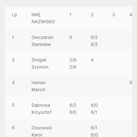
Lp
IMIĘ
1
2
3
4
NAZWISKO
1
Owczarski
X
6/2
Stanisław
6/2
2
Śmigiel
2/6
X
Szymon
2/6
4
Hański
X
Marcin
5
Dąbrowa
6/2
6/0
Krzysztof
6/0
6/1
6
Ossowski
6/1
Karol
6/0