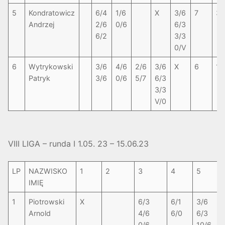
5
Kondratowicz
6/4
1/6
X
3/6
7
3-
Andrzej
2/6
0/6
6/3
6/2
3/3
0/V
6
Wytrykowski
3/6
4/6
2/6
3/6
X
6
1-
Patryk
3/6
0/6
5/7
6/3
3/3
V/0
VIII LIGA – runda I 1.05. 23 – 15.06.23
LP
NAZWISKO
1
2
3
4
5
IMIĘ
1
Piotrowski
X
6/3
6/1
3/6
Arnold
4/6
6/0
6/3
0/6
10/6