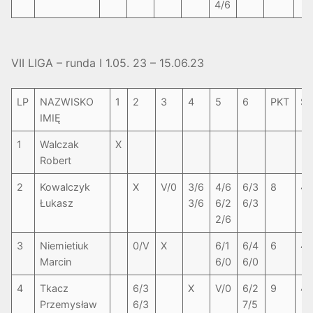
4/6
VII LIGA – runda I 1.05. 23 – 15.06.23
LP
NAZWISKO
1
2
3
4
5
6
PKT
S
IMIĘ
1
Walczak
X
Robert
2
Kowalczyk
X
V/0
3/6
4/6
6/3
8
4-
Łukasz
3/6
6/2
6/3
2/6
3
Niemietiuk
0/V
X
6/1
6/4
6
4-
Marcin
6/0
6/0
4
Tkacz
6/3
X
V/0
6/2
9
4-
Przemysław
6/3
7/5