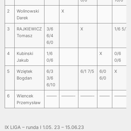
2
Wolinowski
X
Darek
3
RAJKIEWICZ
3/6
X
1/6 5/7
Tomasz
6/4
6/0
4
Kubinski
1/6
X
0/6
Jakub
0/6
0/6
5
Wziętek
6/3
6/1 7/5
6/0
X
Bogdan
3/6
6/0
6/10
6
Wiencek
——–
———-
———-
——–
———-
Przemysław
IX LIGA – runda I 1.05. 23 – 15.06.23