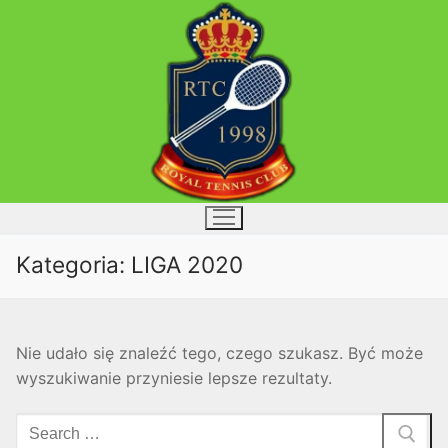
Przejdź
do
treści
Kategoria:
LIGA 2020
Nie udało się znaleźć tego, czego szukasz. Być może
wyszukiwanie przyniesie lepsze rezultaty.
Szukaj: