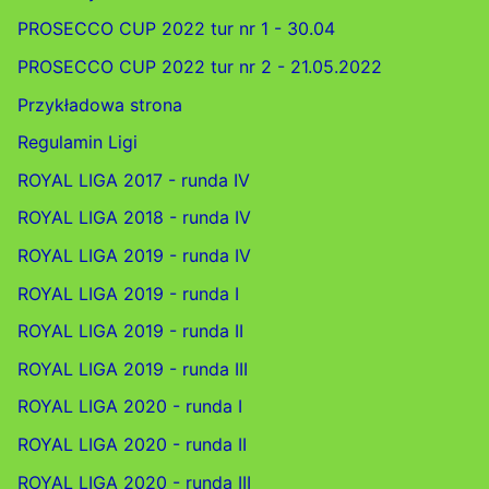
PROSECCO CUP 2022 tur nr 1 - 30.04
PROSECCO CUP 2022 tur nr 2 - 21.05.2022
Przykładowa strona
Regulamin Ligi
ROYAL LIGA 2017 - runda IV
ROYAL LIGA 2018 - runda IV
ROYAL LIGA 2019 - runda IV
ROYAL LIGA 2019 - runda I
ROYAL LIGA 2019 - runda II
ROYAL LIGA 2019 - runda III
ROYAL LIGA 2020 - runda I
ROYAL LIGA 2020 - runda II
ROYAL LIGA 2020 - runda III