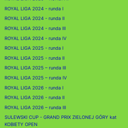
ROYAL LIGA 2024 - runda I
ROYAL LIGA 2024 - runda II
ROYAL LIGA 2024 - runda III
ROYAL LIGA 2024 - runda IV
ROYAL LIGA 2025 - runda I
ROYAL LIGA 2025 - runda II
ROYAL LIGA 2025 – runda III
ROYAL LIGA 2025 – runda IV
ROYAL LIGA 2026 - runda I
ROYAL LIGA 2026 - runda II
ROYAL LIGA 2026 – runda III
SULEWSKI CUP - GRAND PRIX ZIELONEJ GÓRY kat
KOBIETY OPEN