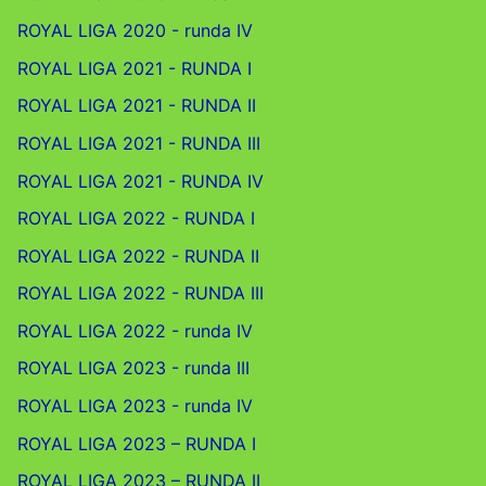
ROYAL LIGA 2020 - runda IV
ROYAL LIGA 2021 - RUNDA I
ROYAL LIGA 2021 - RUNDA II
ROYAL LIGA 2021 - RUNDA III
ROYAL LIGA 2021 - RUNDA IV
ROYAL LIGA 2022 - RUNDA I
ROYAL LIGA 2022 - RUNDA II
ROYAL LIGA 2022 - RUNDA III
ROYAL LIGA 2022 - runda IV
ROYAL LIGA 2023 - runda III
ROYAL LIGA 2023 - runda IV
ROYAL LIGA 2023 – RUNDA I
ROYAL LIGA 2023 – RUNDA II