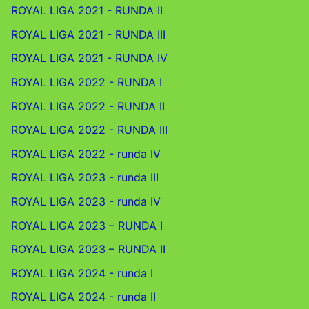
ROYAL LIGA 2021 - RUNDA II
ROYAL LIGA 2021 - RUNDA III
ROYAL LIGA 2021 - RUNDA IV
ROYAL LIGA 2022 - RUNDA I
ROYAL LIGA 2022 - RUNDA II
ROYAL LIGA 2022 - RUNDA III
ROYAL LIGA 2022 - runda IV
ROYAL LIGA 2023 - runda III
ROYAL LIGA 2023 - runda IV
ROYAL LIGA 2023 – RUNDA I
ROYAL LIGA 2023 – RUNDA II
ROYAL LIGA 2024 - runda I
ROYAL LIGA 2024 - runda II