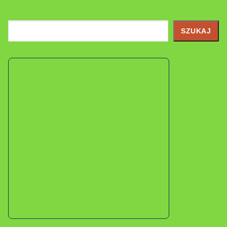
Szukaj
SZUKAJ