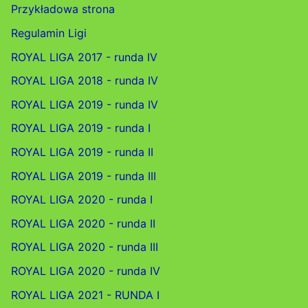
Przykładowa strona
Regulamin Ligi
ROYAL LIGA 2017 - runda IV
ROYAL LIGA 2018 - runda IV
ROYAL LIGA 2019 - runda IV
ROYAL LIGA 2019 - runda I
ROYAL LIGA 2019 - runda II
ROYAL LIGA 2019 - runda III
ROYAL LIGA 2020 - runda I
ROYAL LIGA 2020 - runda II
ROYAL LIGA 2020 - runda III
ROYAL LIGA 2020 - runda IV
ROYAL LIGA 2021 - RUNDA I