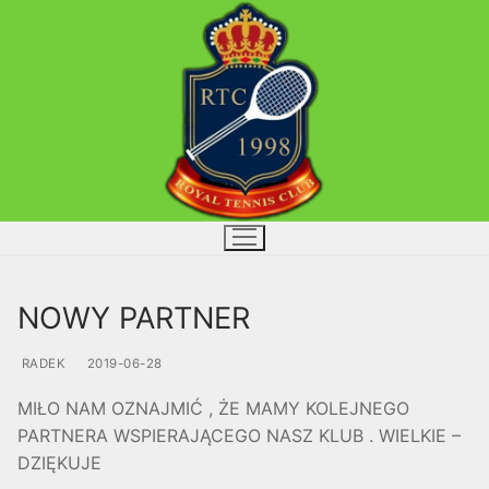
Przejdź
do
treści
NOWY PARTNER
RADEK
2019-06-28
MIŁO NAM OZNAJMIĆ , ŻE MAMY KOLEJNEGO
PARTNERA WSPIERAJĄCEGO NASZ KLUB . WIELKIE –
DZIĘKUJE