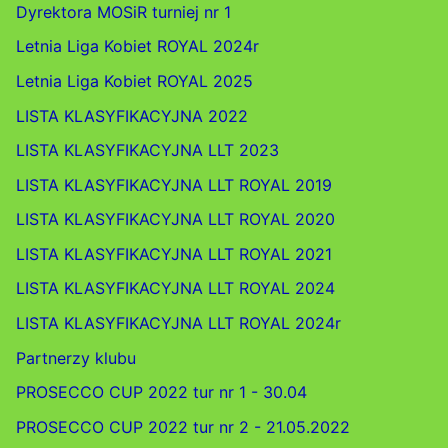
Dyrektora MOSiR turniej nr 1
Letnia Liga Kobiet ROYAL 2024r
Letnia Liga Kobiet ROYAL 2025
LISTA KLASYFIKACYJNA 2022
LISTA KLASYFIKACYJNA LLT 2023
LISTA KLASYFIKACYJNA LLT ROYAL 2019
LISTA KLASYFIKACYJNA LLT ROYAL 2020
LISTA KLASYFIKACYJNA LLT ROYAL 2021
LISTA KLASYFIKACYJNA LLT ROYAL 2024
LISTA KLASYFIKACYJNA LLT ROYAL 2024r
Partnerzy klubu
PROSECCO CUP 2022 tur nr 1 - 30.04
PROSECCO CUP 2022 tur nr 2 - 21.05.2022