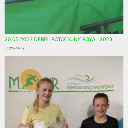
20.05.2023 DEBEL ROTACYJNY ROYAL 2023
2025-11-09