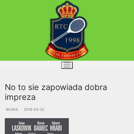
Przejdź
do
treści
No to sie zapowiada dobra
impreza
RADEK
2016-04-22