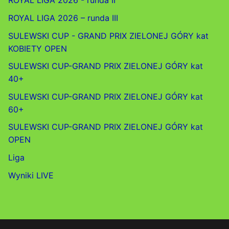
ROYAL LIGA 2026 - runda II
ROYAL LIGA 2026 – runda III
SULEWSKI CUP - GRAND PRIX ZIELONEJ GÓRY kat
KOBIETY OPEN
SULEWSKI CUP-GRAND PRIX ZIELONEJ GÓRY kat
40+
SULEWSKI CUP-GRAND PRIX ZIELONEJ GÓRY kat
60+
SULEWSKI CUP-GRAND PRIX ZIELONEJ GÓRY kat
OPEN
Liga
Wyniki LIVE