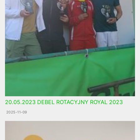
20.05.2023 DEBEL ROTACYJNY ROYAL 2023
2025-11-09