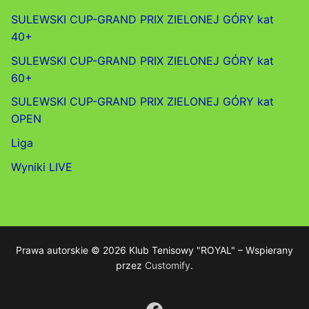
SULEWSKI CUP-GRAND PRIX ZIELONEJ GÓRY kat
40+
SULEWSKI CUP-GRAND PRIX ZIELONEJ GÓRY kat
60+
SULEWSKI CUP-GRAND PRIX ZIELONEJ GÓRY kat
OPEN
Liga
Wyniki LIVE
Prawa autorskie © 2026 Klub Tenisowy "ROYAL" – Wspierany
przez
Customify
.