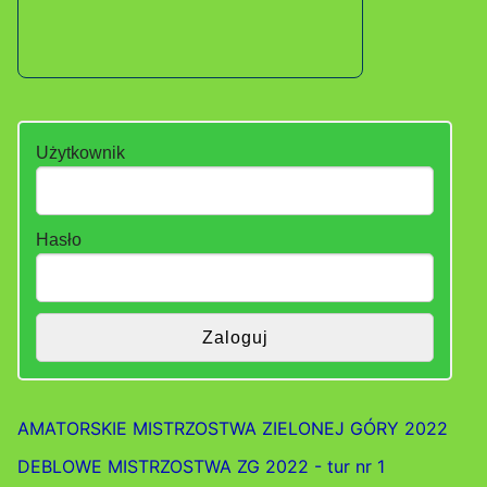
Użytkownik
Hasło
AMATORSKIE MISTRZOSTWA ZIELONEJ GÓRY 2022
DEBLOWE MISTRZOSTWA ZG 2022 - tur nr 1