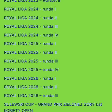
ROYAL LIGA 2023 – RUNDA II
ROYAL LIGA 2024 - runda I
ROYAL LIGA 2024 - runda II
ROYAL LIGA 2024 - runda III
ROYAL LIGA 2024 - runda IV
ROYAL LIGA 2025 - runda I
ROYAL LIGA 2025 - runda II
ROYAL LIGA 2025 – runda III
ROYAL LIGA 2025 – runda IV
ROYAL LIGA 2026 - runda I
ROYAL LIGA 2026 - runda II
ROYAL LIGA 2026 – runda III
SULEWSKI CUP - GRAND PRIX ZIELONEJ GÓRY kat
KOBIETY OPEN