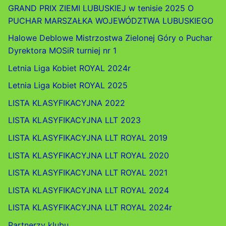
GRAND PRIX ZIEMI LUBUSKIEJ w tenisie 2025 O
PUCHAR MARSZAŁKA WOJEWÓDZTWA LUBUSKIEGO
Halowe Deblowe Mistrzostwa Zielonej Góry o Puchar
Dyrektora MOSiR turniej nr 1
Letnia Liga Kobiet ROYAL 2024r
Letnia Liga Kobiet ROYAL 2025
LISTA KLASYFIKACYJNA 2022
LISTA KLASYFIKACYJNA LLT 2023
LISTA KLASYFIKACYJNA LLT ROYAL 2019
LISTA KLASYFIKACYJNA LLT ROYAL 2020
LISTA KLASYFIKACYJNA LLT ROYAL 2021
LISTA KLASYFIKACYJNA LLT ROYAL 2024
LISTA KLASYFIKACYJNA LLT ROYAL 2024r
Partnerzy klubu