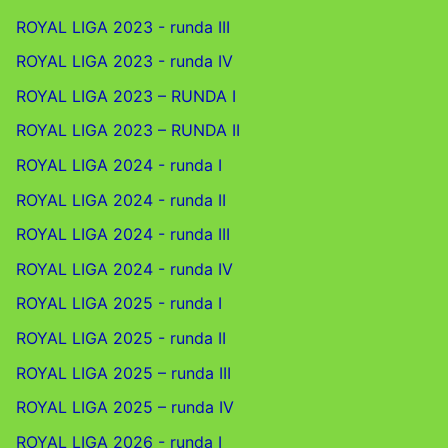
ROYAL LIGA 2023 - runda III
ROYAL LIGA 2023 - runda IV
ROYAL LIGA 2023 – RUNDA I
ROYAL LIGA 2023 – RUNDA II
ROYAL LIGA 2024 - runda I
ROYAL LIGA 2024 - runda II
ROYAL LIGA 2024 - runda III
ROYAL LIGA 2024 - runda IV
ROYAL LIGA 2025 - runda I
ROYAL LIGA 2025 - runda II
ROYAL LIGA 2025 – runda III
ROYAL LIGA 2025 – runda IV
ROYAL LIGA 2026 - runda I