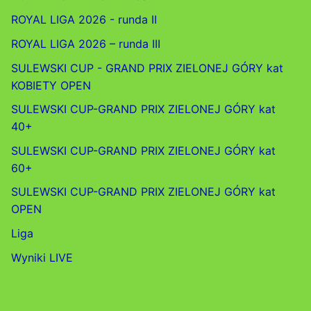
ROYAL LIGA 2026 - runda II
ROYAL LIGA 2026 – runda III
SULEWSKI CUP - GRAND PRIX ZIELONEJ GÓRY kat
KOBIETY OPEN
SULEWSKI CUP-GRAND PRIX ZIELONEJ GÓRY kat
40+
SULEWSKI CUP-GRAND PRIX ZIELONEJ GÓRY kat
60+
SULEWSKI CUP-GRAND PRIX ZIELONEJ GÓRY kat
OPEN
Liga
Wyniki LIVE