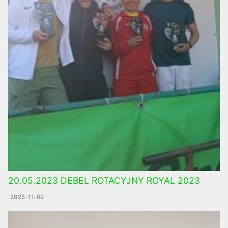
20.05.2023 DEBEL ROTACYJNY ROYAL 2023
2025-11-09